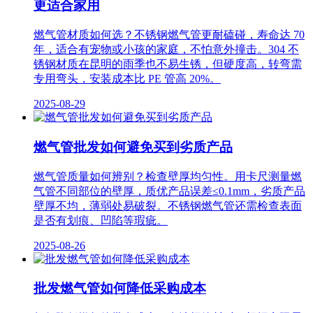
更适合家用
燃气管材质如何选？不锈钢燃气管更耐磕碰，寿命达 70
年，适合有宠物或小孩的家庭，不怕意外撞击。304 不
锈钢材质在昆明的雨季也不易生锈，但硬度高，转弯需
专用弯头，安装成本比 PE 管高 20%。
2025-08-29
燃气管批发如何避免买到劣质产品
燃气管质量如何辨别？检查壁厚均匀性。用卡尺测量燃
气管不同部位的壁厚，质优产品误差≤0.1mm，劣质产品
壁厚不均，薄弱处易破裂。不锈钢燃气管还需检查表面
是否有划痕、凹陷等瑕疵。
2025-08-26
批发燃气管如何降低采购成本