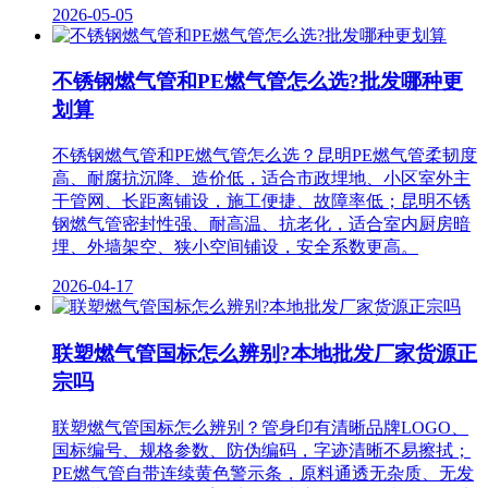
2026-05-05
不锈钢燃气管和PE燃气管怎么选?批发哪种更
划算
不锈钢燃气管和PE燃气管怎么选？昆明PE燃气管柔韧度
高、耐腐抗沉降、造价低，适合市政埋地、小区室外主
干管网、长距离铺设，施工便捷、故障率低；昆明不锈
钢燃气管密封性强、耐高温、抗老化，适合室内厨房暗
埋、外墙架空、狭小空间铺设，安全系数更高。
2026-04-17
联塑燃气管国标怎么辨别?本地批发厂家货源正
宗吗
联塑燃气管国标怎么辨别？管身印有清晰品牌LOGO、
国标编号、规格参数、防伪编码，字迹清晰不易擦拭；
PE燃气管自带连续黄色警示条，原料通透无杂质、无发