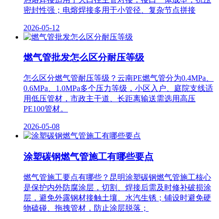
密封性强；电熔焊接多用于小管径、复杂节点拼接
2026-05-12
燃气管批发怎么区分耐压等级
怎么区分燃气管耐压等级？云南PE燃气管分为0.4MPa、
0.6MPa、1.0MPa多个压力等级，小区入户、庭院支线适
用低压管材，市政主干道、长距离输送需选用高压
PE100管材。
2026-05-08
涂塑碳钢燃气管施工有哪些要点
燃气管施工要点有哪些？昆明涂塑碳钢燃气管施工核心
是保护内外防腐涂层，切割、焊接后需及时修补破损涂
层，避免外露钢材接触土壤、水汽生锈；铺设时避免硬
物磕碰、拖拽管材，防止涂层脱落；