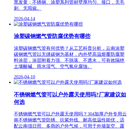
黑发黄；不锈钢、涂塑系列管材壁厚均匀、接口，无毛
刺、无瑕疵。
2026-04-14
涂塑碳钢燃气管防腐优势有哪些
涂塑碳钢燃气管有何优势？从工艺科普分析，云南涂塑
碳钢燃气管以无缝碳钢为基材，内外壁高温熔覆防腐塑
料涂层，涂层附着力强、不脱落、不透水，可有效隔绝
土壤酸碱、雨水湿气、空气氧化腐蚀。
2026-04-10
不锈钢燃气管可以户外露天使用吗?厂家建议如
何选
不锈钢燃气管可以户外露天使用吗？304加厚户外专用云
南不锈钢燃气管防锈、抗紫外线、耐高低温性能优，适
配云南强日照、多雨的户外气候，可用于外墙架空、露