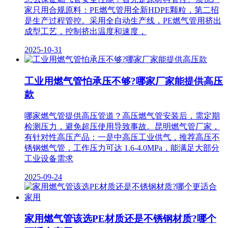
家只用合规原料：PE燃气管用全新HDPE颗粒，第二招
是生产过程管控。采用全自动生产线，PE燃气管用挤出
成型工艺，控制挤出温度和速度，
2025-10-31
工业用燃气管怕承压不够?哪家厂家能提供高压
款
哪家燃气管提供高压管道？高压燃气管安装后，需定期
检测压力，避免超压使用导致事故。昆明燃气管厂家，
有针对性高压产品：一是中高压工业供气，推荐高压不
锈钢燃气管，工作压力可达 1.6-4.0MPa，能满足大部分
工业设备需求
2025-09-24
家用燃气管该选PE材质还是不锈钢材质?哪个