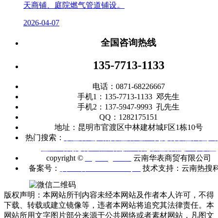
天商铺、庭院燃气管道铺设。
2026-04-07
全国咨询热线
135-7713-1133
电话：0871-68226667
手机1：135-7713-1133 邓先生
手机2：137-5947-9993 孔先生
QQ：1282175151
地址：昆明市官渡区中林建材城F区1栋10号
热门搜索：
联塑管道
|
云南联塑管道厂家
|
昆明联塑代理
|
云
塑燃气管
|
昆明
PE燃气管
|
燃气管
|
联塑价格
|
广东联塑
copyright ©
m.ynhbgd.com
云南华表商贸有限公司
备案号：
滇ICP备2021005403号-1
技术支持：云南热搜
版权声明：本网站所刊内容未经本网站及作者本人许可，不得
下载、转载或建立镜像等，违者本网站将追究其法律责任。本
网站所用文字图片部分来源于公共网络或者素材网站，凡图文