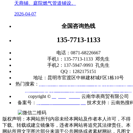
天商铺、庭院燃气管道铺设。
2026-04-07
全国咨询热线
135-7713-1133
电话：0871-68226667
手机1：135-7713-1133 邓先生
手机2：137-5947-9993 孔先生
QQ：1282175151
地址：昆明市官渡区中林建材城F区1栋10号
热门搜索：
联塑管道
|
云南联塑管道厂家
|
昆明联塑代理
|
云
塑燃气管
|
昆明
PE燃气管
|
燃气管
|
联塑价格
|
广东联塑
copyright ©
m.ynhbgd.com
云南华表商贸有限公司
备案号：
滇ICP备2021005403号-1
技术支持：云南热搜
版权声明：本网站所刊内容未经本网站及作者本人许可，不得
下载、转载或建立镜像等，违者本网站将追究其法律责任。本
网站所用文字图片部分来源于公共网络或者素材网站，凡图文