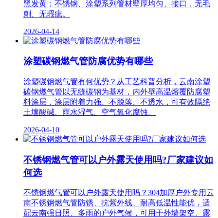
黑发黄；不锈钢、涂塑系列管材壁厚均匀、接口，无毛
刺、无瑕疵。
2026-04-14
涂塑碳钢燃气管防腐优势有哪些
涂塑碳钢燃气管有何优势？从工艺科普分析，云南涂塑
碳钢燃气管以无缝碳钢为基材，内外壁高温熔覆防腐塑
料涂层，涂层附着力强、不脱落、不透水，可有效隔绝
土壤酸碱、雨水湿气、空气氧化腐蚀。
2026-04-10
不锈钢燃气管可以户外露天使用吗?厂家建议如
何选
不锈钢燃气管可以户外露天使用吗？304加厚户外专用云
南不锈钢燃气管防锈、抗紫外线、耐高低温性能优，适
配云南强日照、多雨的户外气候，可用于外墙架空、露