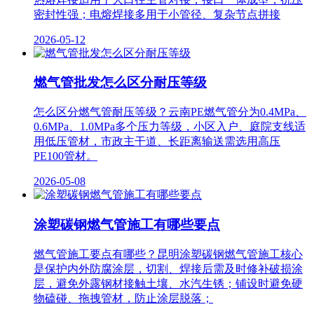
密封性强；电熔焊接多用于小管径、复杂节点拼接
2026-05-12
燃气管批发怎么区分耐压等级
怎么区分燃气管耐压等级？云南PE燃气管分为0.4MPa、
0.6MPa、1.0MPa多个压力等级，小区入户、庭院支线适
用低压管材，市政主干道、长距离输送需选用高压
PE100管材。
2026-05-08
涂塑碳钢燃气管施工有哪些要点
燃气管施工要点有哪些？昆明涂塑碳钢燃气管施工核心
是保护内外防腐涂层，切割、焊接后需及时修补破损涂
层，避免外露钢材接触土壤、水汽生锈；铺设时避免硬
物磕碰、拖拽管材，防止涂层脱落；