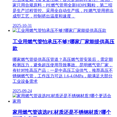
家只用合规原料：PE燃气管用全新HDPE颗粒，第二招
是生产过程管控。采用全自动生产线，PE燃气管用挤出
成型工艺，控制挤出温度和速度，
2025-10-31
工业用燃气管怕承压不够?哪家厂家能提供高压
款
哪家燃气管提供高压管道？高压燃气管安装后，需定期
检测压力，避免超压使用导致事故。昆明燃气管厂家，
有针对性高压产品：一是中高压工业供气，推荐高压不
锈钢燃气管，工作压力可达 1.6-4.0MPa，能满足大部分
工业设备需求
2025-09-24
家用燃气管该选PE材质还是不锈钢材质?哪个