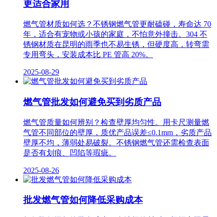
更适合家用
燃气管材质如何选？不锈钢燃气管更耐磕碰，寿命达 70
年，适合有宠物或小孩的家庭，不怕意外撞击。304 不
锈钢材质在昆明的雨季也不易生锈，但硬度高，转弯需
专用弯头，安装成本比 PE 管高 20%。
2025-08-29
燃气管批发如何避免买到劣质产品
燃气管质量如何辨别？检查壁厚均匀性。用卡尺测量燃
气管不同部位的壁厚，质优产品误差≤0.1mm，劣质产品
壁厚不均，薄弱处易破裂。不锈钢燃气管还需检查表面
是否有划痕、凹陷等瑕疵。
2025-08-26
批发燃气管如何降低采购成本