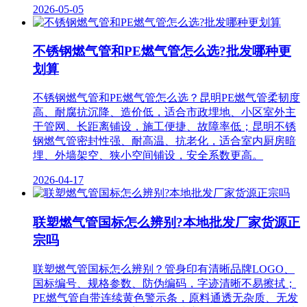
2026-05-05
不锈钢燃气管和PE燃气管怎么选?批发哪种更
划算
不锈钢燃气管和PE燃气管怎么选？昆明PE燃气管柔韧度
高、耐腐抗沉降、造价低，适合市政埋地、小区室外主
干管网、长距离铺设，施工便捷、故障率低；昆明不锈
钢燃气管密封性强、耐高温、抗老化，适合室内厨房暗
埋、外墙架空、狭小空间铺设，安全系数更高。
2026-04-17
联塑燃气管国标怎么辨别?本地批发厂家货源正
宗吗
联塑燃气管国标怎么辨别？管身印有清晰品牌LOGO、
国标编号、规格参数、防伪编码，字迹清晰不易擦拭；
PE燃气管自带连续黄色警示条，原料通透无杂质、无发