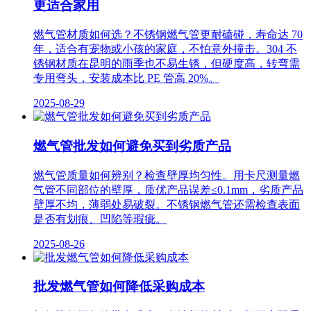
更适合家用
燃气管材质如何选？不锈钢燃气管更耐磕碰，寿命达 70
年，适合有宠物或小孩的家庭，不怕意外撞击。304 不
锈钢材质在昆明的雨季也不易生锈，但硬度高，转弯需
专用弯头，安装成本比 PE 管高 20%。
2025-08-29
燃气管批发如何避免买到劣质产品
燃气管质量如何辨别？检查壁厚均匀性。用卡尺测量燃
气管不同部位的壁厚，质优产品误差≤0.1mm，劣质产品
壁厚不均，薄弱处易破裂。不锈钢燃气管还需检查表面
是否有划痕、凹陷等瑕疵。
2025-08-26
批发燃气管如何降低采购成本