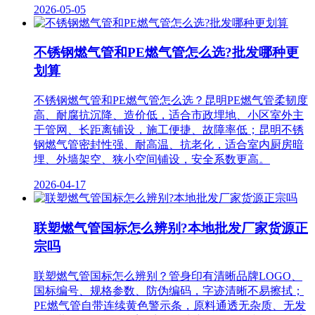
2026-05-05
不锈钢燃气管和PE燃气管怎么选?批发哪种更
划算
不锈钢燃气管和PE燃气管怎么选？昆明PE燃气管柔韧度
高、耐腐抗沉降、造价低，适合市政埋地、小区室外主
干管网、长距离铺设，施工便捷、故障率低；昆明不锈
钢燃气管密封性强、耐高温、抗老化，适合室内厨房暗
埋、外墙架空、狭小空间铺设，安全系数更高。
2026-04-17
联塑燃气管国标怎么辨别?本地批发厂家货源正
宗吗
联塑燃气管国标怎么辨别？管身印有清晰品牌LOGO、
国标编号、规格参数、防伪编码，字迹清晰不易擦拭；
PE燃气管自带连续黄色警示条，原料通透无杂质、无发