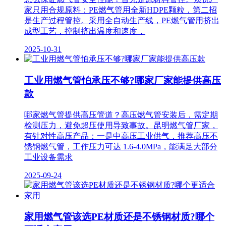
家只用合规原料：PE燃气管用全新HDPE颗粒，第二招
是生产过程管控。采用全自动生产线，PE燃气管用挤出
成型工艺，控制挤出温度和速度，
2025-10-31
工业用燃气管怕承压不够?哪家厂家能提供高压
款
哪家燃气管提供高压管道？高压燃气管安装后，需定期
检测压力，避免超压使用导致事故。昆明燃气管厂家，
有针对性高压产品：一是中高压工业供气，推荐高压不
锈钢燃气管，工作压力可达 1.6-4.0MPa，能满足大部分
工业设备需求
2025-09-24
家用燃气管该选PE材质还是不锈钢材质?哪个