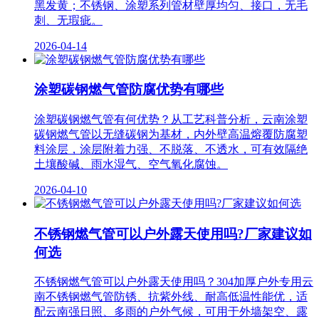
黑发黄；不锈钢、涂塑系列管材壁厚均匀、接口，无毛
刺、无瑕疵。
2026-04-14
涂塑碳钢燃气管防腐优势有哪些
涂塑碳钢燃气管有何优势？从工艺科普分析，云南涂塑
碳钢燃气管以无缝碳钢为基材，内外壁高温熔覆防腐塑
料涂层，涂层附着力强、不脱落、不透水，可有效隔绝
土壤酸碱、雨水湿气、空气氧化腐蚀。
2026-04-10
不锈钢燃气管可以户外露天使用吗?厂家建议如
何选
不锈钢燃气管可以户外露天使用吗？304加厚户外专用云
南不锈钢燃气管防锈、抗紫外线、耐高低温性能优，适
配云南强日照、多雨的户外气候，可用于外墙架空、露