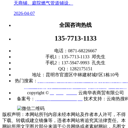
天商铺、庭院燃气管道铺设。
2026-04-07
全国咨询热线
135-7713-1133
电话：0871-68226667
手机1：135-7713-1133 邓先生
手机2：137-5947-9993 孔先生
QQ：1282175151
地址：昆明市官渡区中林建材城F区1栋10号
热门搜索：
联塑管道
|
云南联塑管道厂家
|
昆明联塑代理
|
云
塑燃气管
|
昆明
PE燃气管
|
燃气管
|
联塑价格
|
广东联塑
copyright ©
m.ynhbgd.com
云南华表商贸有限公司
备案号：
滇ICP备2021005403号-1
技术支持：云南热搜
版权声明：本网站所刊内容未经本网站及作者本人许可，不得
下载、转载或建立镜像等，违者本网站将追究其法律责任。本
网站所用文字图片部分来源于公共网络或者素材网站，凡图文