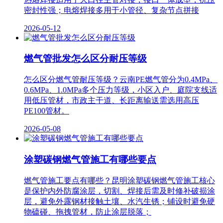
密封性强；电熔焊接多用于小管径、复杂节点拼接
2026-05-12
燃气管批发怎么区分耐压等级
怎么区分燃气管耐压等级？云南PE燃气管分为0.4MPa、
0.6MPa、1.0MPa多个压力等级，小区入户、庭院支线适
用低压管材，市政主干道、长距离输送需选用高压
PE100管材。
2026-05-08
涂塑碳钢燃气管施工有哪些要点
燃气管施工要点有哪些？昆明涂塑碳钢燃气管施工核心
是保护内外防腐涂层，切割、焊接后需及时修补破损涂
层，避免外露钢材接触土壤、水汽生锈；铺设时避免硬
物磕碰、拖拽管材，防止涂层脱落；