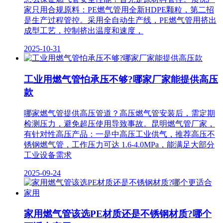
家只用合规原料：PE燃气管用全新HDPE颗粒，第二招
是生产过程管控。采用全自动生产线，PE燃气管用挤出
成型工艺，控制挤出温度和速度，
2025-10-31
工业用燃气管怕承压不够?哪家厂家能提供高压
款
哪家燃气管提供高压管道？高压燃气管安装后，需定期
检测压力，避免超压使用导致事故。昆明燃气管厂家，
有针对性高压产品：一是中高压工业供气，推荐高压不
锈钢燃气管，工作压力可达 1.6-4.0MPa，能满足大部分
工业设备需求
2025-09-24
家用燃气管该选PE材质还是不锈钢材质?哪个