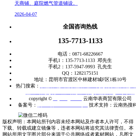
天商铺、庭院燃气管道铺设。
2026-04-07
全国咨询热线
135-7713-1133
电话：0871-68226667
手机1：135-7713-1133 邓先生
手机2：137-5947-9993 孔先生
QQ：1282175151
地址：昆明市官渡区中林建材城F区1栋10号
热门搜索：
联塑管道
|
云南联塑管道厂家
|
昆明联塑代理
|
云
塑燃气管
|
昆明
PE燃气管
|
燃气管
|
联塑价格
|
广东联塑
copyright ©
m.ynhbgd.com
云南华表商贸有限公司
备案号：
滇ICP备2021005403号-1
技术支持：云南热搜
版权声明：本网站所刊内容未经本网站及作者本人许可，不得
下载、转载或建立镜像等，违者本网站将追究其法律责任。本
网站所用文字图片部分来源于公共网络或者素材网站，凡图文