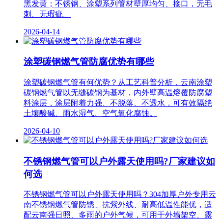
黑发黄；不锈钢、涂塑系列管材壁厚均匀、接口，无毛
刺、无瑕疵。
2026-04-14
涂塑碳钢燃气管防腐优势有哪些
涂塑碳钢燃气管有何优势？从工艺科普分析，云南涂塑
碳钢燃气管以无缝碳钢为基材，内外壁高温熔覆防腐塑
料涂层，涂层附着力强、不脱落、不透水，可有效隔绝
土壤酸碱、雨水湿气、空气氧化腐蚀。
2026-04-10
不锈钢燃气管可以户外露天使用吗?厂家建议如
何选
不锈钢燃气管可以户外露天使用吗？304加厚户外专用云
南不锈钢燃气管防锈、抗紫外线、耐高低温性能优，适
配云南强日照、多雨的户外气候，可用于外墙架空、露