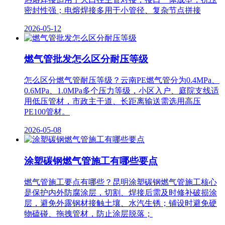
密封性强；电熔焊接多用于小管径、复杂节点拼接
2026-05-12
燃气管批发怎么区分耐压等级
怎么区分燃气管耐压等级？云南PE燃气管分为0.4MPa、
0.6MPa、1.0MPa多个压力等级，小区入户、庭院支线适
用低压管材，市政主干道、长距离输送需选用高压
PE100管材。
2026-05-08
涂塑碳钢燃气管施工有哪些要点
燃气管施工要点有哪些？昆明涂塑碳钢燃气管施工核心
是保护内外防腐涂层，切割、焊接后需及时修补破损涂
层，避免外露钢材接触土壤、水汽生锈；铺设时避免硬
物磕碰、拖拽管材，防止涂层脱落；