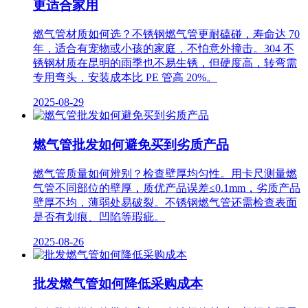
更适合家用
燃气管材质如何选？不锈钢燃气管更耐磕碰，寿命达 70
年，适合有宠物或小孩的家庭，不怕意外撞击。304 不
锈钢材质在昆明的雨季也不易生锈，但硬度高，转弯需
专用弯头，安装成本比 PE 管高 20%。
2025-08-29
燃气管批发如何避免买到劣质产品
燃气管质量如何辨别？检查壁厚均匀性。用卡尺测量燃
气管不同部位的壁厚，质优产品误差≤0.1mm，劣质产品
壁厚不均，薄弱处易破裂。不锈钢燃气管还需检查表面
是否有划痕、凹陷等瑕疵。
2025-08-26
批发燃气管如何降低采购成本