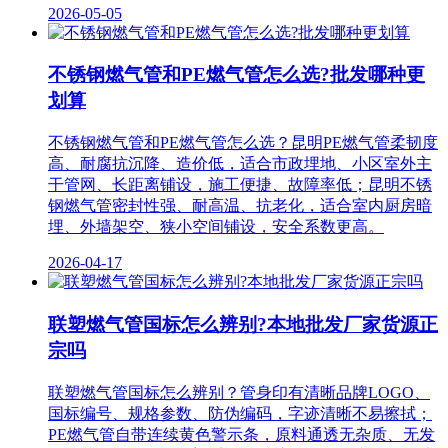
2026-05-05
不锈钢燃气管和PE燃气管怎么选?批发哪种更
划算
不锈钢燃气管和PE燃气管怎么选？昆明PE燃气管柔韧度
高、耐腐抗沉降、造价低，适合市政埋地、小区室外主
干管网、长距离铺设，施工便捷、故障率低；昆明不锈
钢燃气管密封性强、耐高温、抗老化，适合室内厨房暗
埋、外墙架空、狭小空间铺设，安全系数更高。
2026-04-17
联塑燃气管国标怎么辨别?本地批发厂家货源正
宗吗
联塑燃气管国标怎么辨别？管身印有清晰品牌LOGO、
国标编号、规格参数、防伪编码，字迹清晰不易擦拭；
PE燃气管自带连续黄色警示条，原料通透无杂质、无发