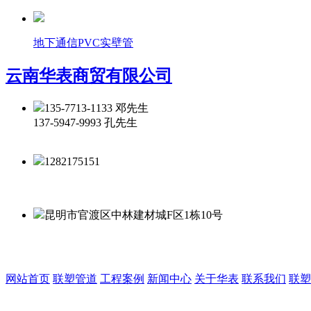
地下通信PVC实壁管
云南华表商贸有限公司
135-7713-1133 邓先生
137-5947-9993 孔先生
1282175151
昆明市官渡区中林建材城F区1栋10号
网站首页
联塑管道
工程案例
新闻中心
关于华表
联系我们
联塑
热门搜索：
联塑管道
|云南联塑管道
|昆明联塑管道|
昆明