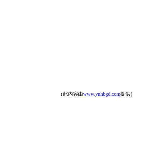
（此内容由
www.ynhbgd.com
提供）