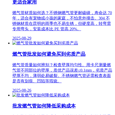
更适合家用
燃气管材质如何选？不锈钢燃气管更耐磕碰，寿命达 70
年，适合有宠物或小孩的家庭，不怕意外撞击。304 不
锈钢材质在昆明的雨季也不易生锈，但硬度高，转弯需
专用弯头，安装成本比 PE 管高 20%。
2025-08-29
燃气管批发如何避免买到劣质产品
燃气管质量如何辨别？检查壁厚均匀性。用卡尺测量燃
气管不同部位的壁厚，质优产品误差≤0.1mm，劣质产品
壁厚不均，薄弱处易破裂。不锈钢燃气管还需检查表面
是否有划痕、凹陷等瑕疵。
2025-08-26
批发燃气管如何降低采购成本