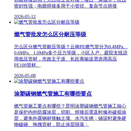
密封性强；电熔焊接多用于小管径、复杂节点拼接
2026-05-12
燃气管批发怎么区分耐压等级
怎么区分燃气管耐压等级？云南PE燃气管分为0.4MPa、
0.6MPa、1.0MPa多个压力等级，小区入户、庭院支线适
用低压管材，市政主干道、长距离输送需选用高压
PE100管材。
2026-05-08
涂塑碳钢燃气管施工有哪些要点
燃气管施工要点有哪些？昆明涂塑碳钢燃气管施工核心
是保护内外防腐涂层，切割、焊接后需及时修补破损涂
层，避免外露钢材接触土壤、水汽生锈；铺设时避免硬
物磕碰、拖拽管材，防止涂层脱落；