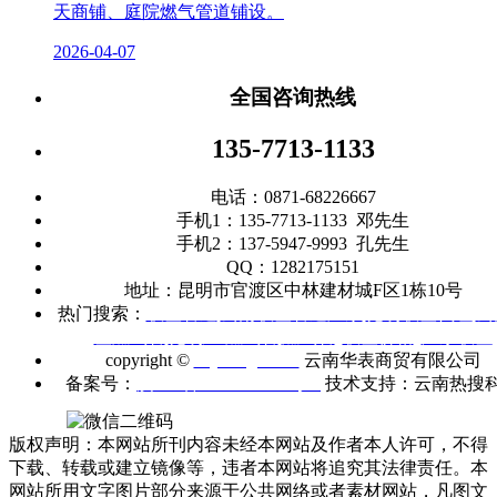
天商铺、庭院燃气管道铺设。
2026-04-07
全国咨询热线
135-7713-1133
电话：0871-68226667
手机1：135-7713-1133 邓先生
手机2：137-5947-9993 孔先生
QQ：1282175151
地址：昆明市官渡区中林建材城F区1栋10号
热门搜索：
联塑管道
|
云南联塑管道厂家
|
昆明联塑代理
|
云
塑燃气管
|
昆明
PE燃气管
|
燃气管
|
联塑价格
|
广东联塑
copyright ©
m.ynhbgd.com
云南华表商贸有限公司
备案号：
滇ICP备2021005403号-1
技术支持：云南热搜
版权声明：本网站所刊内容未经本网站及作者本人许可，不得
下载、转载或建立镜像等，违者本网站将追究其法律责任。本
网站所用文字图片部分来源于公共网络或者素材网站，凡图文