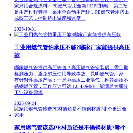
家只用合规原料：PE燃气管用全新HDPE颗粒，第二招
是生产过程管控。采用全自动生产线，PE燃气管用挤出
成型工艺，控制挤出温度和速度，
2025-10-31
工业用燃气管怕承压不够?哪家厂家能提供高压
款
哪家燃气管提供高压管道？高压燃气管安装后，需定期
检测压力，避免超压使用导致事故。昆明燃气管厂家，
有针对性高压产品：一是中高压工业供气，推荐高压不
锈钢燃气管，工作压力可达 1.6-4.0MPa，能满足大部分
工业设备需求
2025-09-24
家用燃气管该选PE材质还是不锈钢材质?哪个