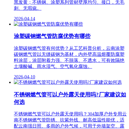
黑发黄；不锈钢、涂塑系列管材壁厚均匀、接口，无毛
刺、无瑕疵。
2026-04-14
涂塑碳钢燃气管防腐优势有哪些
涂塑碳钢燃气管有何优势？从工艺科普分析，云南涂塑
碳钢燃气管以无缝碳钢为基材，内外壁高温熔覆防腐塑
料涂层，涂层附着力强、不脱落、不透水，可有效隔绝
土壤酸碱、雨水湿气、空气氧化腐蚀。
2026-04-10
不锈钢燃气管可以户外露天使用吗?厂家建议如
何选
不锈钢燃气管可以户外露天使用吗？304加厚户外专用云
南不锈钢燃气管防锈、抗紫外线、耐高低温性能优，适
配云南强日照、多雨的户外气候，可用于外墙架空、露