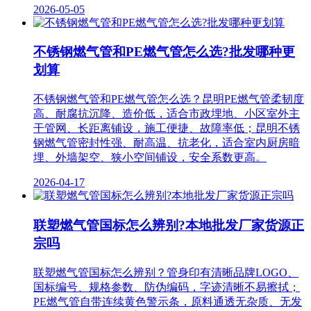
2026-05-05
不锈钢燃气管和PE燃气管怎么选?批发哪种更
划算
不锈钢燃气管和PE燃气管怎么选？昆明PE燃气管柔韧度
高、耐腐抗沉降、造价低，适合市政埋地、小区室外主
干管网、长距离铺设，施工便捷、故障率低；昆明不锈
钢燃气管密封性强、耐高温、抗老化，适合室内厨房暗
埋、外墙架空、狭小空间铺设，安全系数更高。
2026-04-17
联塑燃气管国标怎么辨别?本地批发厂家货源正
宗吗
联塑燃气管国标怎么辨别？管身印有清晰品牌LOGO、
国标编号、规格参数、防伪编码，字迹清晰不易擦拭；
PE燃气管自带连续黄色警示条，原料通透无杂质、无发