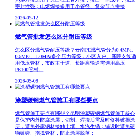
密封性强；电熔焊接多用于小管径、复杂节点拼接
2026-05-12
燃气管批发怎么区分耐压等级
怎么区分燃气管耐压等级？云南PE燃气管分为0.4MPa、
0.6MPa、1.0MPa多个压力等级，小区入户、庭院支线适
用低压管材，市政主干道、长距离输送需选用高压
PE100管材。
2026-05-08
涂塑碳钢燃气管施工有哪些要点
燃气管施工要点有哪些？昆明涂塑碳钢燃气管施工核心
是保护内外防腐涂层，切割、焊接后需及时修补破损涂
层，避免外露钢材接触土壤、水汽生锈；铺设时避免硬
物磕碰、拖拽管材，防止涂层脱落；