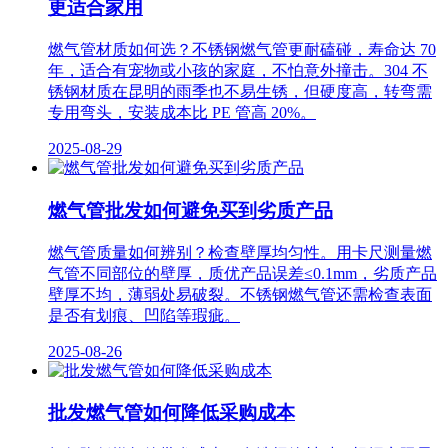
更适合家用
燃气管材质如何选？不锈钢燃气管更耐磕碰，寿命达 70
年，适合有宠物或小孩的家庭，不怕意外撞击。304 不
锈钢材质在昆明的雨季也不易生锈，但硬度高，转弯需
专用弯头，安装成本比 PE 管高 20%。
2025-08-29
燃气管批发如何避免买到劣质产品
燃气管质量如何辨别？检查壁厚均匀性。用卡尺测量燃
气管不同部位的壁厚，质优产品误差≤0.1mm，劣质产品
壁厚不均，薄弱处易破裂。不锈钢燃气管还需检查表面
是否有划痕、凹陷等瑕疵。
2025-08-26
批发燃气管如何降低采购成本