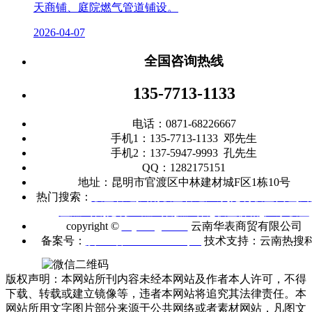
天商铺、庭院燃气管道铺设。
2026-04-07
全国咨询热线
135-7713-1133
电话：0871-68226667
手机1：135-7713-1133 邓先生
手机2：137-5947-9993 孔先生
QQ：1282175151
地址：昆明市官渡区中林建材城F区1栋10号
热门搜索：
联塑管道
|
云南联塑管道厂家
|
昆明联塑代理
|
云
塑燃气管
|
昆明
PE燃气管
|
燃气管
|
联塑价格
|
广东联塑
copyright ©
m.ynhbgd.com
云南华表商贸有限公司
备案号：
滇ICP备2021005403号-1
技术支持：云南热搜
版权声明：本网站所刊内容未经本网站及作者本人许可，不得
下载、转载或建立镜像等，违者本网站将追究其法律责任。本
网站所用文字图片部分来源于公共网络或者素材网站，凡图文