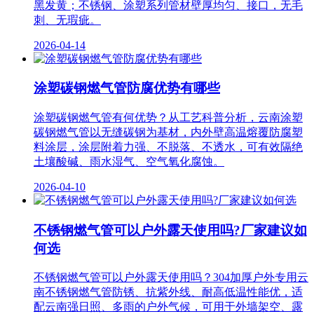
黑发黄；不锈钢、涂塑系列管材壁厚均匀、接口，无毛
刺、无瑕疵。
2026-04-14
涂塑碳钢燃气管防腐优势有哪些
涂塑碳钢燃气管有何优势？从工艺科普分析，云南涂塑
碳钢燃气管以无缝碳钢为基材，内外壁高温熔覆防腐塑
料涂层，涂层附着力强、不脱落、不透水，可有效隔绝
土壤酸碱、雨水湿气、空气氧化腐蚀。
2026-04-10
不锈钢燃气管可以户外露天使用吗?厂家建议如
何选
不锈钢燃气管可以户外露天使用吗？304加厚户外专用云
南不锈钢燃气管防锈、抗紫外线、耐高低温性能优，适
配云南强日照、多雨的户外气候，可用于外墙架空、露