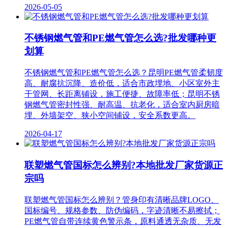
2026-05-05
不锈钢燃气管和PE燃气管怎么选?批发哪种更
划算
不锈钢燃气管和PE燃气管怎么选？昆明PE燃气管柔韧度
高、耐腐抗沉降、造价低，适合市政埋地、小区室外主
干管网、长距离铺设，施工便捷、故障率低；昆明不锈
钢燃气管密封性强、耐高温、抗老化，适合室内厨房暗
埋、外墙架空、狭小空间铺设，安全系数更高。
2026-04-17
联塑燃气管国标怎么辨别?本地批发厂家货源正
宗吗
联塑燃气管国标怎么辨别？管身印有清晰品牌LOGO、
国标编号、规格参数、防伪编码，字迹清晰不易擦拭；
PE燃气管自带连续黄色警示条，原料通透无杂质、无发