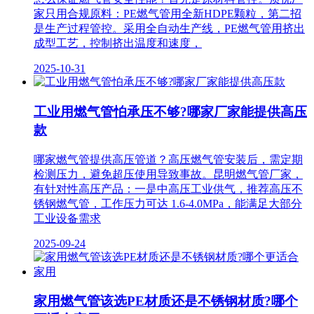
家只用合规原料：PE燃气管用全新HDPE颗粒，第二招
是生产过程管控。采用全自动生产线，PE燃气管用挤出
成型工艺，控制挤出温度和速度，
2025-10-31
工业用燃气管怕承压不够?哪家厂家能提供高压
款
哪家燃气管提供高压管道？高压燃气管安装后，需定期
检测压力，避免超压使用导致事故。昆明燃气管厂家，
有针对性高压产品：一是中高压工业供气，推荐高压不
锈钢燃气管，工作压力可达 1.6-4.0MPa，能满足大部分
工业设备需求
2025-09-24
家用燃气管该选PE材质还是不锈钢材质?哪个