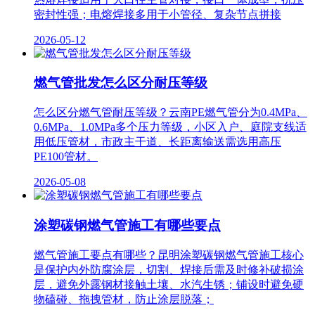
密封性强；电熔焊接多用于小管径、复杂节点拼接
2026-05-12
燃气管批发怎么区分耐压等级
怎么区分燃气管耐压等级？云南PE燃气管分为0.4MPa、
0.6MPa、1.0MPa多个压力等级，小区入户、庭院支线适
用低压管材，市政主干道、长距离输送需选用高压
PE100管材。
2026-05-08
涂塑碳钢燃气管施工有哪些要点
燃气管施工要点有哪些？昆明涂塑碳钢燃气管施工核心
是保护内外防腐涂层，切割、焊接后需及时修补破损涂
层，避免外露钢材接触土壤、水汽生锈；铺设时避免硬
物磕碰、拖拽管材，防止涂层脱落；