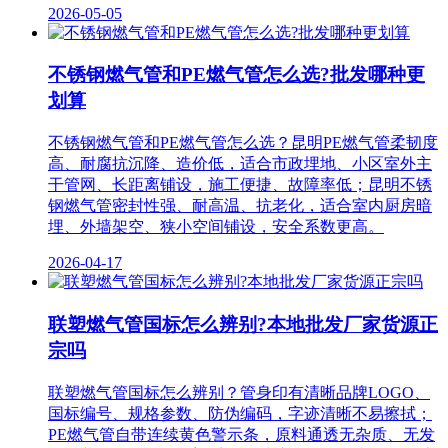
2026-05-05
不锈钢燃气管和PE燃气管怎么选?批发哪种更
划算
不锈钢燃气管和PE燃气管怎么选？昆明PE燃气管柔韧度
高、耐腐抗沉降、造价低，适合市政埋地、小区室外主
干管网、长距离铺设，施工便捷、故障率低；昆明不锈
钢燃气管密封性强、耐高温、抗老化，适合室内厨房暗
埋、外墙架空、狭小空间铺设，安全系数更高。
2026-04-17
联塑燃气管国标怎么辨别?本地批发厂家货源正
宗吗
联塑燃气管国标怎么辨别？管身印有清晰品牌LOGO、
国标编号、规格参数、防伪编码，字迹清晰不易擦拭；
PE燃气管自带连续黄色警示条，原料通透无杂质、无发