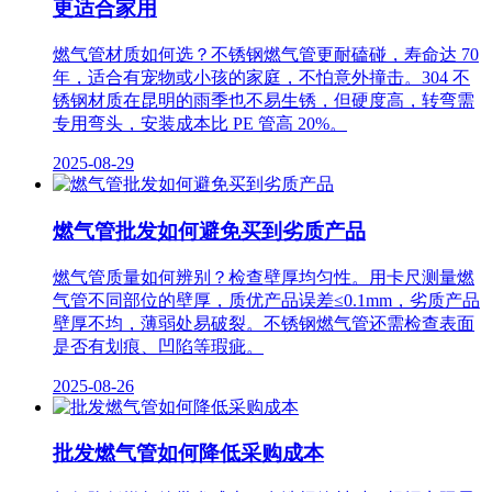
更适合家用
燃气管材质如何选？不锈钢燃气管更耐磕碰，寿命达 70
年，适合有宠物或小孩的家庭，不怕意外撞击。304 不
锈钢材质在昆明的雨季也不易生锈，但硬度高，转弯需
专用弯头，安装成本比 PE 管高 20%。
2025-08-29
燃气管批发如何避免买到劣质产品
燃气管质量如何辨别？检查壁厚均匀性。用卡尺测量燃
气管不同部位的壁厚，质优产品误差≤0.1mm，劣质产品
壁厚不均，薄弱处易破裂。不锈钢燃气管还需检查表面
是否有划痕、凹陷等瑕疵。
2025-08-26
批发燃气管如何降低采购成本