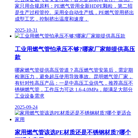
家只用合规原料：PE燃气管用全新HDPE颗粒，第二招
是生产过程管控。采用全自动生产线，PE燃气管用挤出
成型工艺，控制挤出温度和速度，
2025-10-31
工业用燃气管怕承压不够?哪家厂家能提供高压
款
哪家燃气管提供高压管道？高压燃气管安装后，需定期
检测压力，避免超压使用导致事故。昆明燃气管厂家，
有针对性高压产品：一是中高压工业供气，推荐高压不
锈钢燃气管，工作压力可达 1.6-4.0MPa，能满足大部分
工业设备需求
2025-09-24
家用燃气管该选PE材质还是不锈钢材质?哪个