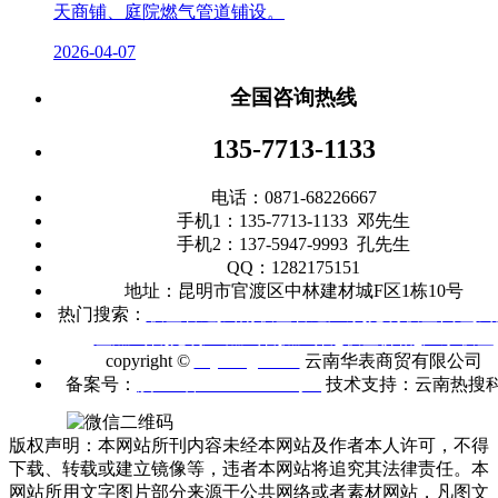
天商铺、庭院燃气管道铺设。
2026-04-07
全国咨询热线
135-7713-1133
电话：0871-68226667
手机1：135-7713-1133 邓先生
手机2：137-5947-9993 孔先生
QQ：1282175151
地址：昆明市官渡区中林建材城F区1栋10号
热门搜索：
联塑管道
|
云南联塑管道厂家
|
昆明联塑代理
|
云
塑燃气管
|
昆明
PE燃气管
|
燃气管
|
联塑价格
|
广东联塑
copyright ©
m.ynhbgd.com
云南华表商贸有限公司
备案号：
滇ICP备2021005403号-1
技术支持：云南热搜
版权声明：本网站所刊内容未经本网站及作者本人许可，不得
下载、转载或建立镜像等，违者本网站将追究其法律责任。本
网站所用文字图片部分来源于公共网络或者素材网站，凡图文