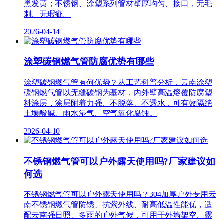
黑发黄；不锈钢、涂塑系列管材壁厚均匀、接口，无毛
刺、无瑕疵。
2026-04-14
涂塑碳钢燃气管防腐优势有哪些
涂塑碳钢燃气管有何优势？从工艺科普分析，云南涂塑
碳钢燃气管以无缝碳钢为基材，内外壁高温熔覆防腐塑
料涂层，涂层附着力强、不脱落、不透水，可有效隔绝
土壤酸碱、雨水湿气、空气氧化腐蚀。
2026-04-10
不锈钢燃气管可以户外露天使用吗?厂家建议如
何选
不锈钢燃气管可以户外露天使用吗？304加厚户外专用云
南不锈钢燃气管防锈、抗紫外线、耐高低温性能优，适
配云南强日照、多雨的户外气候，可用于外墙架空、露