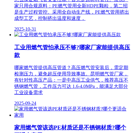
家只用合规原料：PE燃气管用全新HDPE颗粒，第二招
是生产过程管控。采用全自动生产线，PE燃气管用挤出
成型工艺，控制挤出温度和速度，
2025-10-31
工业用燃气管怕承压不够?哪家厂家能提供高压
款
哪家燃气管提供高压管道？高压燃气管安装后，需定期
检测压力，避免超压使用导致事故。昆明燃气管厂家，
有针对性高压产品：一是中高压工业供气，推荐高压不
锈钢燃气管，工作压力可达 1.6-4.0MPa，能满足大部分
工业设备需求
2025-09-24
家用燃气管该选PE材质还是不锈钢材质?哪个