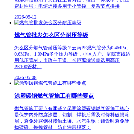
密封性强；电熔焊接多用于小管径、复杂节点拼接
2026-05-12
燃气管批发怎么区分耐压等级
怎么区分燃气管耐压等级？云南PE燃气管分为0.4MPa、
0.6MPa、1.0MPa多个压力等级，小区入户、庭院支线适
用低压管材，市政主干道、长距离输送需选用高压
PE100管材。
2026-05-08
涂塑碳钢燃气管施工有哪些要点
燃气管施工要点有哪些？昆明涂塑碳钢燃气管施工核心
是保护内外防腐涂层，切割、焊接后需及时修补破损涂
层，避免外露钢材接触土壤、水汽生锈；铺设时避免硬
物磕碰、拖拽管材，防止涂层脱落；