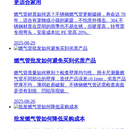
更适合家用
燃气管材质如何选？不锈钢燃气管更耐磕碰，寿命达 70
年，适合有宠物或小孩的家庭，不怕意外撞击。304 不
锈钢材质在昆明的雨季也不易生锈，但硬度高，转弯需
专用弯头，安装成本比 PE 管高 20%。
2025-08-29
燃气管批发如何避免买到劣质产品
燃气管质量如何辨别？检查壁厚均匀性。用卡尺测量燃
气管不同部位的壁厚，质优产品误差≤0.1mm，劣质产品
壁厚不均，薄弱处易破裂。不锈钢燃气管还需检查表面
是否有划痕、凹陷等瑕疵。
2025-08-26
批发燃气管如何降低采购成本