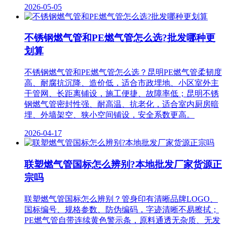
2026-05-05
不锈钢燃气管和PE燃气管怎么选?批发哪种更
划算
不锈钢燃气管和PE燃气管怎么选？昆明PE燃气管柔韧度
高、耐腐抗沉降、造价低，适合市政埋地、小区室外主
干管网、长距离铺设，施工便捷、故障率低；昆明不锈
钢燃气管密封性强、耐高温、抗老化，适合室内厨房暗
埋、外墙架空、狭小空间铺设，安全系数更高。
2026-04-17
联塑燃气管国标怎么辨别?本地批发厂家货源正
宗吗
联塑燃气管国标怎么辨别？管身印有清晰品牌LOGO、
国标编号、规格参数、防伪编码，字迹清晰不易擦拭；
PE燃气管自带连续黄色警示条，原料通透无杂质、无发