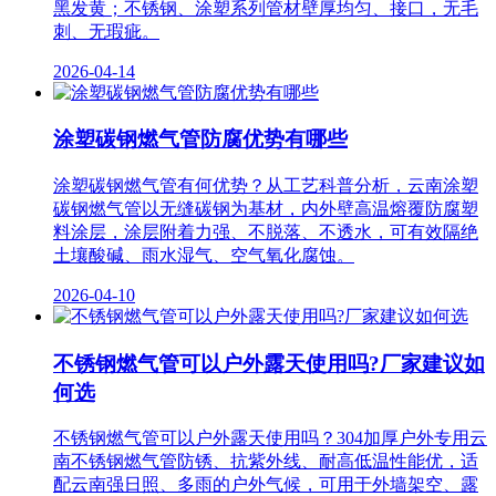
黑发黄；不锈钢、涂塑系列管材壁厚均匀、接口，无毛
刺、无瑕疵。
2026-04-14
涂塑碳钢燃气管防腐优势有哪些
涂塑碳钢燃气管有何优势？从工艺科普分析，云南涂塑
碳钢燃气管以无缝碳钢为基材，内外壁高温熔覆防腐塑
料涂层，涂层附着力强、不脱落、不透水，可有效隔绝
土壤酸碱、雨水湿气、空气氧化腐蚀。
2026-04-10
不锈钢燃气管可以户外露天使用吗?厂家建议如
何选
不锈钢燃气管可以户外露天使用吗？304加厚户外专用云
南不锈钢燃气管防锈、抗紫外线、耐高低温性能优，适
配云南强日照、多雨的户外气候，可用于外墙架空、露