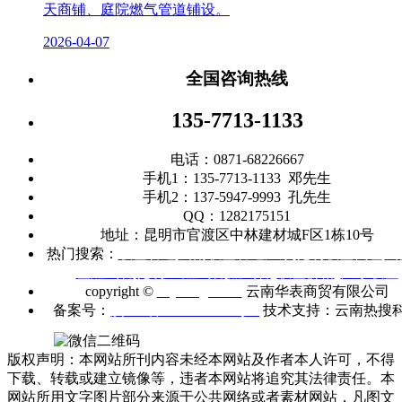
天商铺、庭院燃气管道铺设。
2026-04-07
全国咨询热线
135-7713-1133
电话：0871-68226667
手机1：135-7713-1133 邓先生
手机2：137-5947-9993 孔先生
QQ：1282175151
地址：昆明市官渡区中林建材城F区1栋10号
热门搜索：
联塑管道
|
云南联塑管道厂家
|
昆明联塑代理
|
云
塑燃气管
|
昆明
PE燃气管
|
燃气管
|
联塑价格
|
广东联塑
copyright ©
m.ynhbgd.com
云南华表商贸有限公司
备案号：
滇ICP备2021005403号-1
技术支持：云南热搜
版权声明：本网站所刊内容未经本网站及作者本人许可，不得
下载、转载或建立镜像等，违者本网站将追究其法律责任。本
网站所用文字图片部分来源于公共网络或者素材网站，凡图文