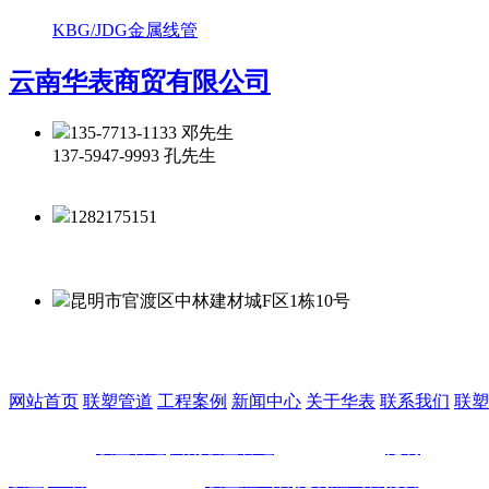
KBG/JDG金属线管
云南华表商贸有限公司
135-7713-1133 邓先生
137-5947-9993 孔先生
1282175151
昆明市官渡区中林建材城F区1栋10号
网站首页
联塑管道
工程案例
新闻中心
关于华表
联系我们
联塑
热门搜索：
联塑管道
|云南联塑管道
|昆明联塑管道|
昆明
联塑pvc管
|云南联塑pvc管|
联塑燃气管
|
昆明燃气管批发
|